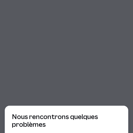
Début du dialogue
Nous rencontrons quelques
problèmes